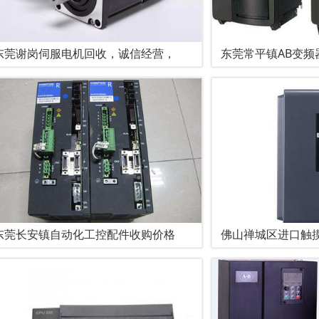
东莞谢岗伺服电机回收，诚信经营，
东莞常平镇AB变频
东莞长安镇自动化工控配件收购价格
佛山禅城区进口触