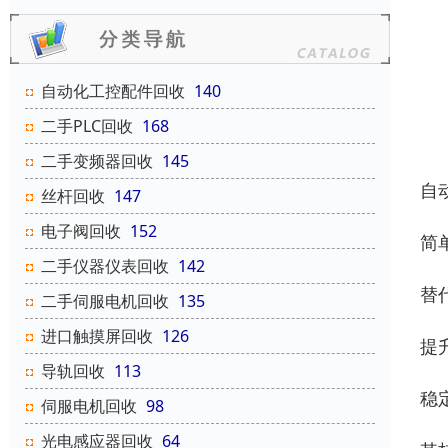
自动化工控配件回收
140
二手PLC回收
168
二手变频器回收
145
自
丝杆回收
147
电子阀回收
152
简
二手仪器仪表回收
142
替
二手伺服电机回收
135
进口触摸屏回收
126
提
导轨回收
113
稳
伺服电机回收
98
光电感应器回收
64