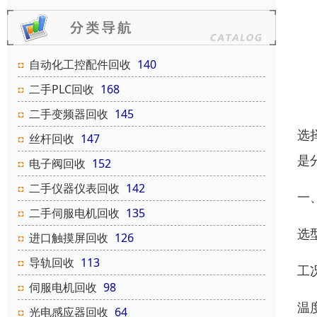
自动化工控配件回收
140
二手PLC回收
168
二手变频器回收
145
选
丝杆回收
147
是
电子阀回收
152
二手仪器仪表回收
142
一
二手伺服电机回收
135
选
进口触摸屏回收
126
导轨回收
113
工
伺服电机回收
98
温
光电感应器回收
64