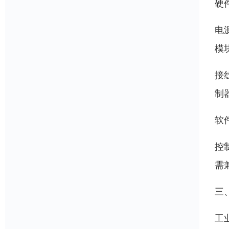
硬
电
模
接
制
软
控
需
三
工