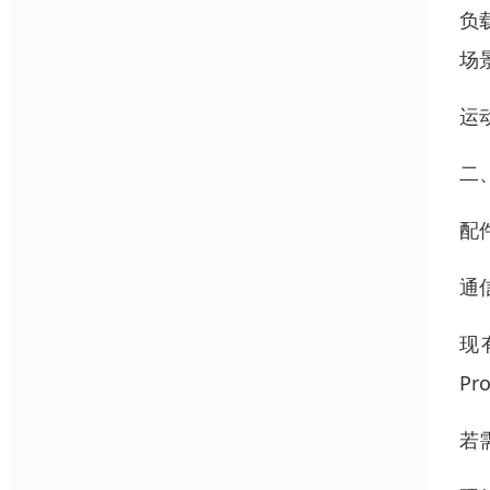
负
场景
运
二
配
通
现
Pr
若