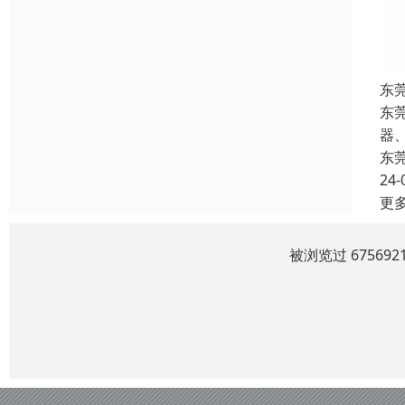
东
东
器
东
24-
更
被浏览过 6756