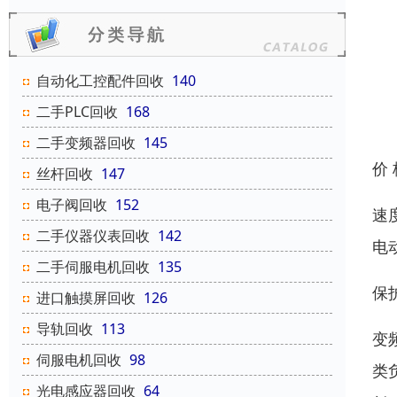
自动化工控配件回收
140
二手PLC回收
168
二手变频器回收
145
价
丝杆回收
147
电子阀回收
152
速
二手仪器仪表回收
142
电
二手伺服电机回收
135
保
进口触摸屏回收
126
导轨回收
113
变
伺服电机回收
98
类
光电感应器回收
64