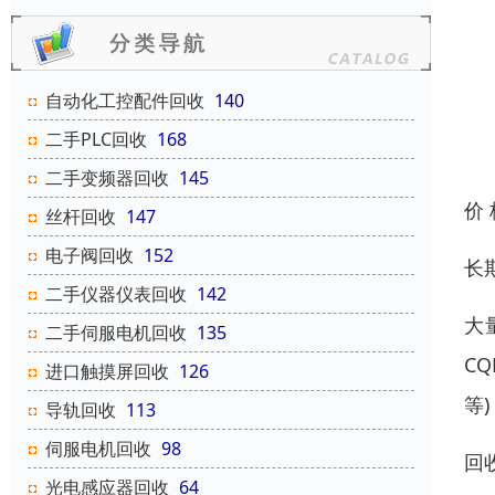
自动化工控配件回收
140
二手PLC回收
168
二手变频器回收
145
价
丝杆回收
147
电子阀回收
152
长
二手仪器仪表回收
142
大
二手伺服电机回收
135
CQ
进口触摸屏回收
126
等)
导轨回收
113
伺服电机回收
98
回
光电感应器回收
64