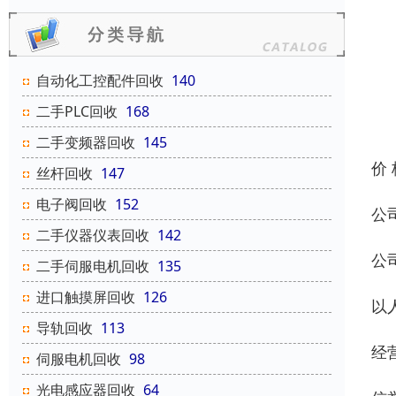
自动化工控配件回收
140
二手PLC回收
168
二手变频器回收
145
价
丝杆回收
147
电子阀回收
152
公
二手仪器仪表回收
142
公
二手伺服电机回收
135
进口触摸屏回收
126
以
导轨回收
113
经
伺服电机回收
98
光电感应器回收
64