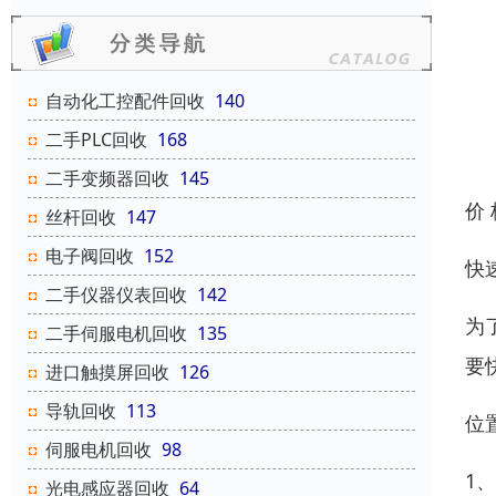
自动化工控配件回收
140
二手PLC回收
168
二手变频器回收
145
价
丝杆回收
147
电子阀回收
152
快
二手仪器仪表回收
142
为
二手伺服电机回收
135
要
进口触摸屏回收
126
导轨回收
113
位
伺服电机回收
98
1
光电感应器回收
64