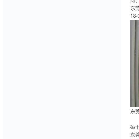
向
东
18-
东莞
P
磁
东