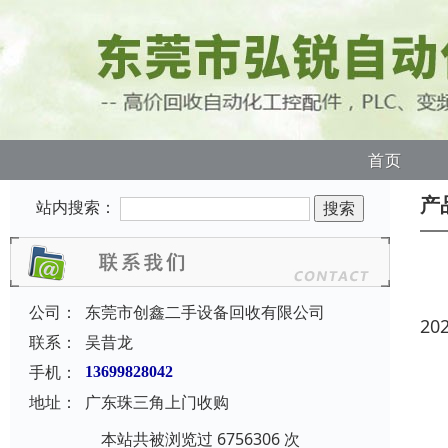
首页
产
站内搜索：
公司：
东莞市创鑫二手设备回收有限公司
20
联系：
吴昔龙
手机：
13699828042
地址：
广东珠三角上门收购
本站共被浏览过 6756306 次