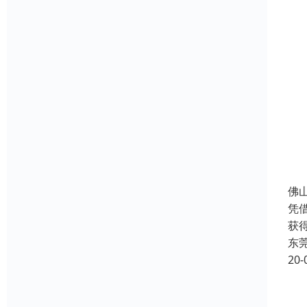
佛
凭
获
东
20-