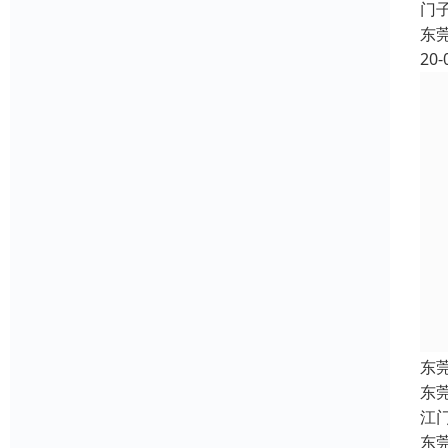
门子
东
20-
东
东
江
东