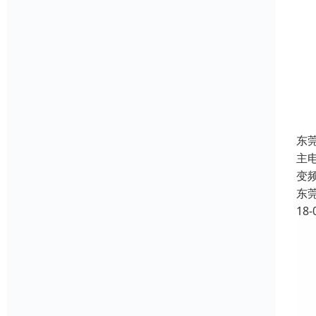
东
主
变
东
18-