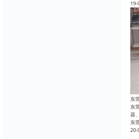
19-
东
东
器
东
20-