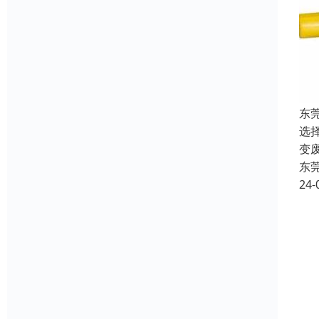
东
选
变
东
24-