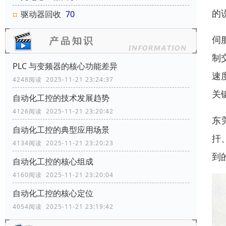
的
驱动器回收
70
伺
制
PLC 与变频器的核心功能差异
速
4248阅读 2025-11-21 23:24:37
关
自动化工控的技术发展趋势
4126阅读 2025-11-21 23:20:42
东
自动化工控的典型应用场景
扞
4134阅读 2025-11-21 23:20:23
到
自动化工控的核心组成
4160阅读 2025-11-21 23:20:04
自动化工控的核心定位
4054阅读 2025-11-21 23:19:42