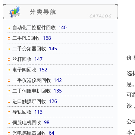
自动化工控配件回收
140
二手PLC回收
168
二手变频器回收
145
价
丝杆回收
147
电子阀回收
152
选
二手仪器仪表回收
142
息
二手伺服电机回收
135
可
进口触摸屏回收
126
谈
导轨回收
113
公
伺服电机回收
98
本
光电感应器回收
64