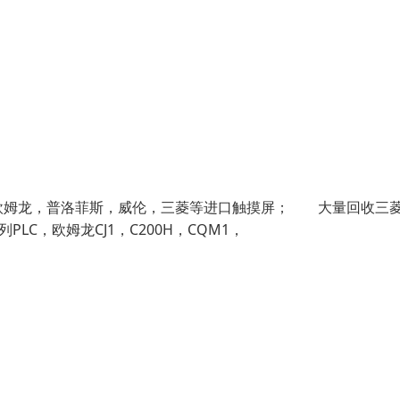
欧姆龙，普洛菲斯，威伦，三菱等进口触摸屏； 大量回收三
PLC，欧姆龙CJ1，C200H，CQM1，